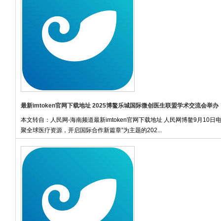
最新imtoken官网下载地址 2025博鳌乐城国际微创医生联盟学术交流会举办
本文转自：人民网-海南频道最新imtoken官网下载地址 人民网博鳌9月10日
聚全球医疗资源，开启国际合作新篇章”为主题的202...